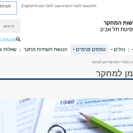
מערכת פ
אלפון
שער לסגל האקדמי
שער לסגל המנהלי
English
חיפוש
שות המחקר
סיטת תל אביב
חיפוש באתר ז
נהלים
טפסים פנימיים
הנגשת תשתיות מחקר
שאלות ות
|
|
ח כספי
> הקדשת זמן למחקר
ן למחקר