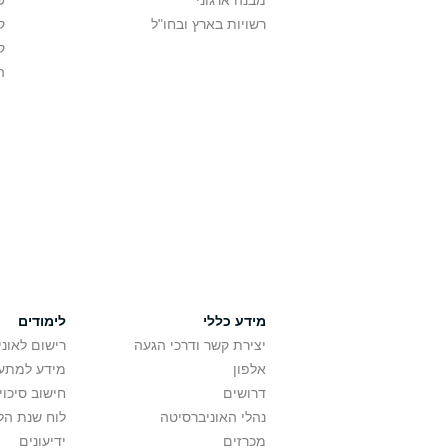
מבנה ארגוני
ש
רשויות בארץ ובחו"ל
ק
ק
ה
מידע כללי
לימודים
יצירת קשר ודרכי הגעה
רישום לאונ
אלפון
מידע למתענ
דרושים
חישוב סיכוי
נהלי האוניברסיטה
לוח שנת הל
מכרזים
ידיעונים