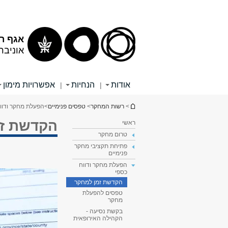
תוכן
תפריט
עליון
ראשי
אגף ר
אוניבר
אודות
הנחיות
אפשרויות מימון
|
|
הינך נמצא כאן
>
רשות המחקר
>
טפסים פנימיים
>
הפעלת מחקר ודוו
הקדשת זמ
ראשי
טרום מחקר
פתיחת תקציבי מחקר
פנימיים
הפעלת מחקר ודווח
כספי
הקדשת זמן למחקר
טפסים להפעלת
מחקר
בקשת נסיעה -
הקהילה האירופאית