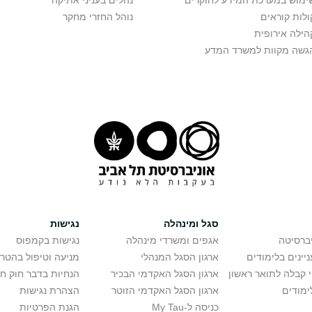
ימוש במערכת המידע לחוקרים
נהלים בעניני אתיקה
ולות קוראים
נוהל החזרי מחקר
הילה אירופית
גשה מקוות למשרד המדע
סגל ומינהלה
נגישות
יברסיטה
אגפים ומשרדי מינהלה
נגישות בקמפוס
יינים בלימודים
ארגון הסגל המנהלי
מניעה וטיפול בהטר
י קבלה לתואר ראשון
ארגון הסגל האקדמי הבכיר
הנחיות בדבר חוק ח
ימודים
ארגון הסגל האקדמי הזוטר
הצהרת נגישות
כניסה ל-My Tau
הגנת הפרטיות