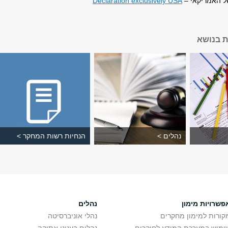
 האמריקאי –
Declaration exclusively USA
ת בנושא
נהלים >
הנחיות רשות המחקר >
פשרויות מימון
נהלים
קורות למימון מחקרים
נהלי אוניברסיטה