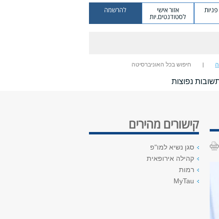
ניות
אזור אישי
להרשמה
לסטודנטים.יות
ה
חיפוש בכל האוניברסיטה
שובות נפוצות
קישורים מהירים
סגן נשיא למו"פ
קהילה אירופאית
רמות
MyTau