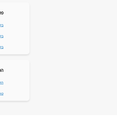
פת
בק
בק
בק
הפ
הק
טפ