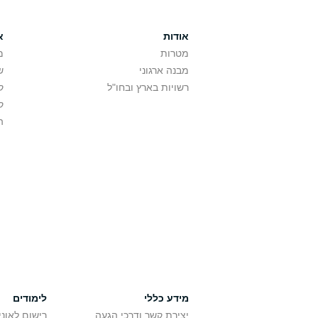
אודות
א
מטרות
מ
מבנה ארגוני
ש
רשויות בארץ ובחו"ל
ק
ק
ה
מידע כללי
לימודים
יצירת קשר ודרכי הגעה
רישום לאונ