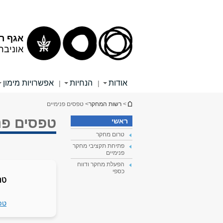
תוכן
תפריט
עליון
ראשי
אגף ר
אוניבר
אודות
הנחיות
אפשרויות מימון
|
|
הינך נמצא כאן
>
רשות המחקר
> טפסים פנימיים
טפסים פנ
ראשי
טרום מחקר
פתיחת תקציבי מחקר
פנימיים
הפעלת מחקר ודווח
כספי
טר
טפס